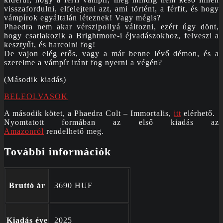
visszafordulni, elfelejteni azt, ami történt, a férfit, és hogy
vámpírok egyáltalán léteznek! Vagy mégis?
Phaedra nem akar vérszipollyá változni, ezért úgy dönt,
hogy csatlakozik a Brightmore-i éjvadászokhoz, felveszi a
kesztyűt, és harcolni fog!
De vajon elég erős, vagy a már benne lévő démon, és a
szerelme a vámpír iránt fog nyerni a végén?
(Második kiadás)
BELEOLVASOK
A második kötet, a Phaedra Colt – Immortalis,
itt
elérhető.
Nyomtatott formában az első kiadás az
Amazonról
rendelhető meg.
További információk
Bruttó ár
3690 HUF
Kiadás éve
2025