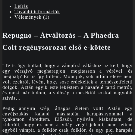
kötet)
Leírás
mennyiség
További információk
Vélemények (1)
Repugno – Átváltozás – A Phaedra
Colt regénysorozat első e-kötete
“Te is úgy tudtad, hogy a vámpírrá váláshoz az kell, hogy
egy vérszívó megharapjon, megitasson a vérével, és
meghalj? Én is így hittem. Mondjuk, sok infóm eleve nem
volt ezekről, lévén, hogy sose érdekeltek a természetfeletti
dolgok. Aztán egyik este lekéstem a hazafelé tartó metrót,
és most már tudom, a valóság a meséktől sokkal nagyobb
szívás…
Pedig annyira szép, átlagos életem volt! Aztán egy
egyéjszakás kaland másnapján harapásnyommal a
nyakamon ébredtem. Először, nyilván, kiakadtam, de
kiderült, hogy ez nem a világ végét jelenti, nem lettem
egyből vámpír, a folklór csak folklór, és egy pici harapás