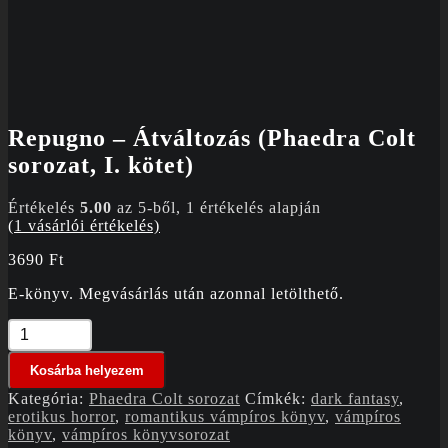
Repugno – Átváltozás (Phaedra Colt
sorozat, I. kötet)
Értékelés
5.00
az 5-ből,
1
értékelés alapján
(
1
vásárlói értékelés)
3690
Ft
E-könyv. Megvásárlás után azonnal letölthető.
Repugno
-
Átváltozás
Kosárba helyezem
(Phaedra
Colt
Kategória:
Phaedra Colt sorozat
Címkék:
dark fantasy
,
sorozat,
erotikus horror
,
romantikus vámpíros könyv
,
vámpíros
I.
könyv
,
vámpíros könyvsorozat