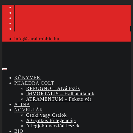
info@sarahrobbie.hu
KÖNYVEK
PHAEDRA COLT
REPUGNO – Átváltozás
IMMORTALIS – Halhatatlanok
ATRAMENTUM – Fekete vér
ATINA
NOVELLÁK
Csoki vagy Csalok
A Gyilkos-tó legendája
A legjobb verziód leszek
BIO