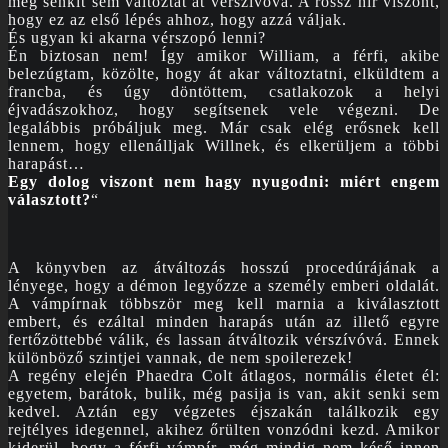
még senkit sem változtat át vérszívóvá. A rossz hír viszont,
hogy ez az első lépés ahhoz, hogy azzá váljak.
És ugyan ki akarna vérszopó lenni?
Én biztosan nem! Így amikor William, a férfi, akibe
belezúgtam, közölte, hogy át akar változtatni, elküldtem a
francba, és úgy döntöttem, csatlakozok a helyi
éjvadászokhoz, hogy segítsenek vele végezni. De
legalábbis próbáljuk meg. Már csak elég erősnek kell
lennem, hogy ellenálljak Willnek, és elkerüljem a többi
harapást…
Egy dolog viszont nem hagy nyugodni: miért engem
választott?
“
A könyvben az átváltozás hosszú procedúrájának a
lényege, hogy a démon legyőzze a személy emberi oldalát.
A vámpírnak többször meg kell marnia a kiválasztott
embert, és ezáltal minden harapás után az illető egyre
fertőzöttebbé válik, és lassan átváltozik vérszívóvá. Ennek
különböző szintjei vannak, de nem spoilerezek!
A regény elején Phaedra Colt átlagos, normális életet él:
egyetem, barátok, bulik, még pasija is van, akit senki sem
kedvel. Aztán egy végzetes éjszakán találkozik egy
rejtélyes idegennel, akihez őrülten vonzódni kezd. Amikor
kiderül, hogy a férfi vámpír, még mindig nem késő innen