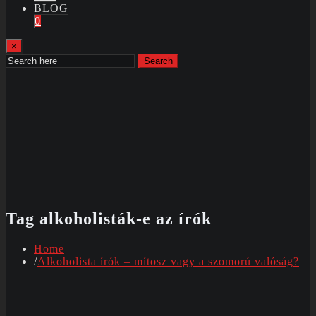
BLOG
0
×
Search
Tag alkoholisták-e az írók
Home
Alkoholista írók – mítosz vagy a szomorú valóság?