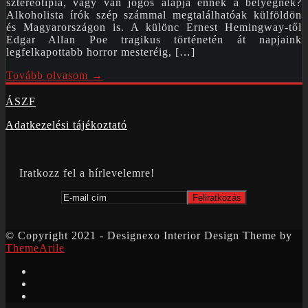
sztereotípia, vagy van jogos alapja ennek a bélyegnek?
Alkoholista írók szép számmal megtalálhatóak külföldön
és Magyarországon is. A különc Ernest Hemingway-től
Edgar Allan Poe tragikus történetén át napjaink
legfelkapottabb horror mesteréig, […]
Tovább olvasom →
ÁSZF
Adatkezelési tájékoztató
Iratkozz fel a hírlevelemre!
© Copyright 2021 - Designexo Interior Design Theme by
ThemeArile