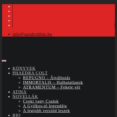
info@sarahrobbie.hu
KÖNYVEK
PHAEDRA COLT
REPUGNO – Átváltozás
IMMORTALIS – Halhatatlanok
ATRAMENTUM – Fekete vér
ATINA
NOVELLÁK
Csoki vagy Csalok
A Gyilkos-tó legendája
A legjobb verziód leszek
BIO