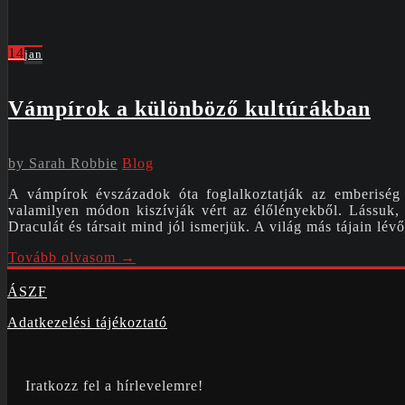
14
jan
Vámpírok a különböző kultúrákban
by
Sarah Robbie
Blog
A vámpírok évszázadok óta foglalkoztatják az emberiség
valamilyen módon kiszívják vért az élőlényekből. Lássuk,
Draculát és társait mind jól ismerjük. A világ más tájain lé
Tovább olvasom →
ÁSZF
Adatkezelési tájékoztató
Iratkozz fel a hírlevelemre!