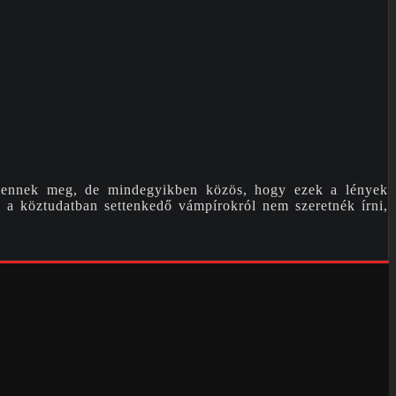
jelennek meg, de mindegyikben közös, hogy ezek a lények
 a köztudatban settenkedő vámpírokról nem szeretnék írni,