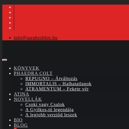
info@sarahrobbie.hu
KÖNYVEK
PHAEDRA COLT
REPUGNO – Átváltozás
IMMORTALIS – Halhatatlanok
ATRAMENTUM – Fekete vér
ATINA
NOVELLÁK
Csoki vagy Csalok
A Gyilkos-tó legendája
A legjobb verziód leszek
BIO
BLOG