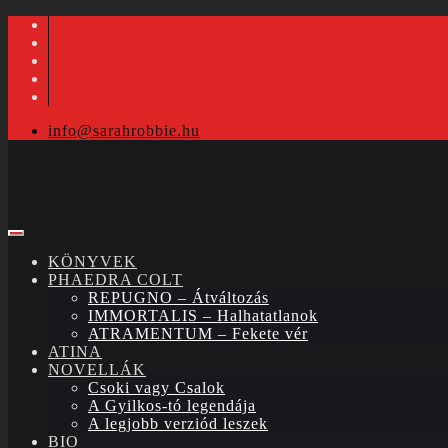
info@sarahrobbie.hu
KÖNYVEK
PHAEDRA COLT
REPUGNO – Átváltozás
IMMORTALIS – Halhatatlanok
ATRAMENTUM – Fekete vér
ATINA
NOVELLÁK
Csoki vagy Csalok
A Gyilkos-tó legendája
A legjobb verziód leszek
BIO