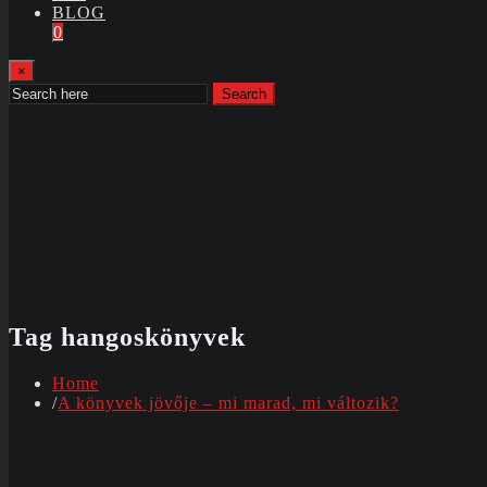
BLOG
0
×
Search
Tag hangoskönyvek
Home
A könyvek jövője – mi marad, mi változik?