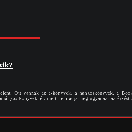
zik?
elent. Ott vannak az e-könyvek, a hangoskönyvek, a BookTo
gyományos könyveknél, mert nem adja meg ugyanazt az érzést a