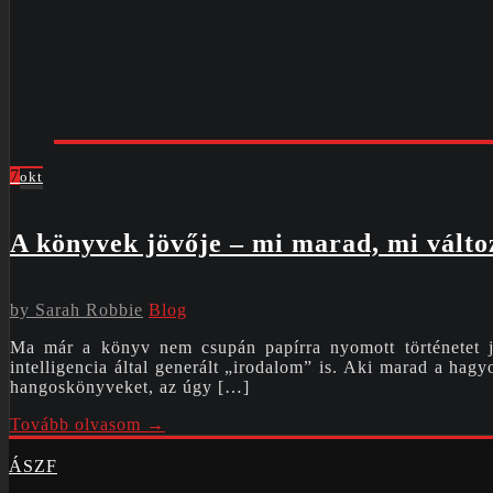
7
okt
A könyvek jövője – mi marad, mi válto
by
Sarah Robbie
Blog
Ma már a könyv nem csupán papírra nyomott történetet j
intelligencia által generált „irodalom” is. Aki marad a ha
hangoskönyveket, az úgy […]
Tovább olvasom →
ÁSZF