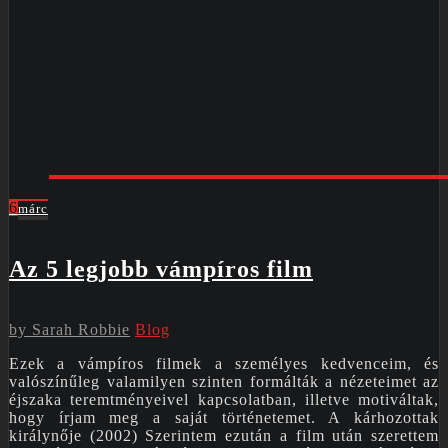
6
márc
Az 5 legjobb vámpíros film
by
Sarah Robbie
Blog
Ezek a vámpíros filmek a személyes kedvenceim, és
valószínűleg valamilyen szinten formálták a nézeteimet az
éjszaka teremtményeivel kapcsolatban, illetve motiváltak,
hogy írjam meg a saját történetemet. A kárhozottak
királynője (2002) Szerintem ezután a film után szerettem