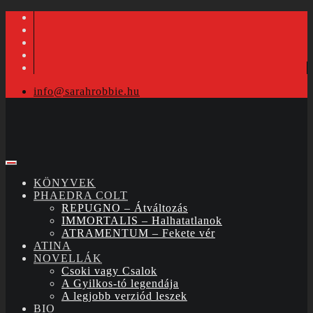
info@sarahrobbie.hu
KÖNYVEK
PHAEDRA COLT
REPUGNO – Átváltozás
IMMORTALIS – Halhatatlanok
ATRAMENTUM – Fekete vér
ATINA
NOVELLÁK
Csoki vagy Csalok
A Gyilkos-tó legendája
A legjobb verziód leszek
BIO