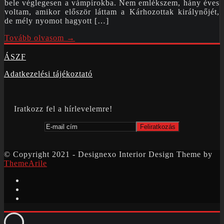
bele véglegesen a vámpírokba. Nem emlékszem, hány éves
voltam, amikor először láttam a Kárhozottak királynőjét,
de mély nyomot hagyott […]
Tovább olvasom →
ÁSZF
Adatkezelési tájékoztató
Iratkozz fel a hírlevelemre!
© Copyright 2021 - Designexo Interior Design Theme by
ThemeArile