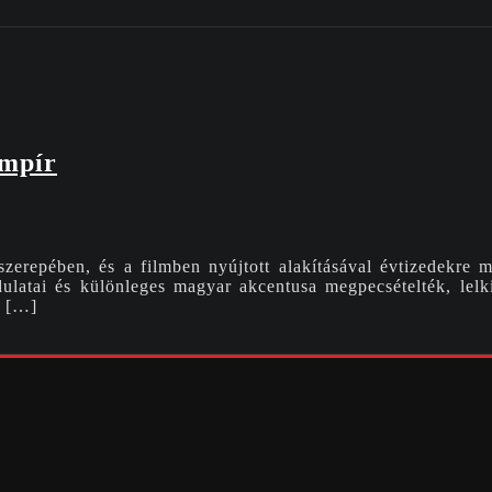
ámpír
repében, és a filmben nyújtott alakításával évtizedekre me
ozdulatai és különleges magyar akcentusa megpecsételték, lel
a […]