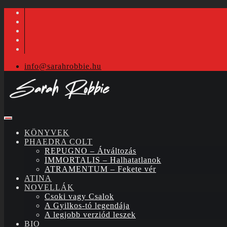
info@sarahrobbie.hu
KÖNYVEK
PHAEDRA COLT
REPUGNO – Átváltozás
IMMORTALIS – Halhatatlanok
ATRAMENTUM – Fekete vér
ATINA
NOVELLÁK
Csoki vagy Csalok
A Gyilkos-tó legendája
A legjobb verziód leszek
BIO