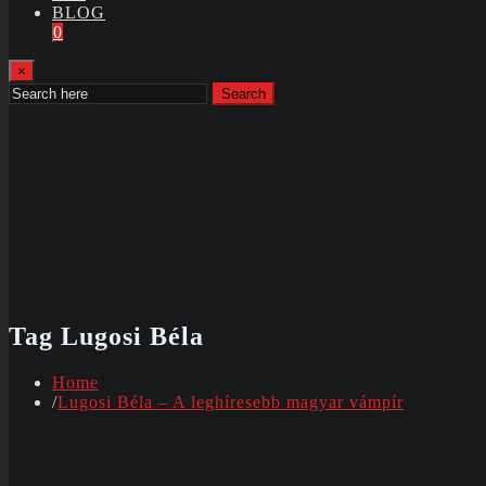
BLOG
0
×
Search
Tag Lugosi Béla
Home
Lugosi Béla – A leghíresebb magyar vámpír