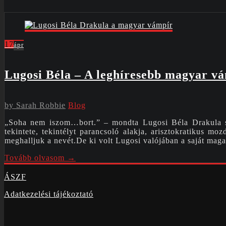
17
ápr
Lugosi Béla – A leghíresebb magyar v
by
Sarah Robbie
Blog
„Soha nem iszom…bort.” – mondta Lugosi Béla Drakula sze
tekintete, tekintélyt parancsoló alakja, arisztokratikus m
meghalljuk a nevét.De ki volt Lugosi valójában a saját mag
Tovább olvasom →
ÁSZF
Adatkezelési tájékoztató