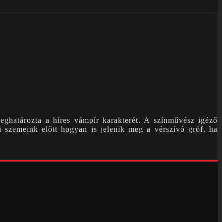
ghatározta a híres vámpír karakterét. A színművész igéző
ki szemeink előtt hogyan is jelenik meg a vérszívó gróf, ha