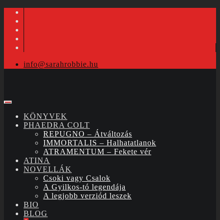
info@sarahrobbie.hu
KÖNYVEK
PHAEDRA COLT
REPUGNO – Átváltozás
IMMORTALIS – Halhatatlanok
ATRAMENTUM – Fekete vér
ATINA
NOVELLÁK
Csoki vagy Csalok
A Gyilkos-tó legendája
A legjobb verziód leszek
BIO
BLOG