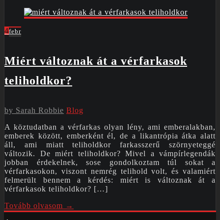
4
febr
Miért változnak át a vérfarkasok
teliholdkor?
by
Sarah Robbie
Blog
A köztudatban a vérfarkas olyan lény, ami emberalakban,
emberek között, emberként él, de a likantrópia átka alatt
áll, ami miatt teliholdkor farkasszerű szörnyeteggé
változik. De miért teliholdkor? Mivel a vámpírlegendák
jobban érdekelnek, sose gondolkoztam túl sokat a
vérfarkasokon, viszont nemrég telihold volt, és valamiért
felmerült bennem a kérdés: miért is változnak át a
vérfarkasok teliholdkor? […]
Tovább olvasom →