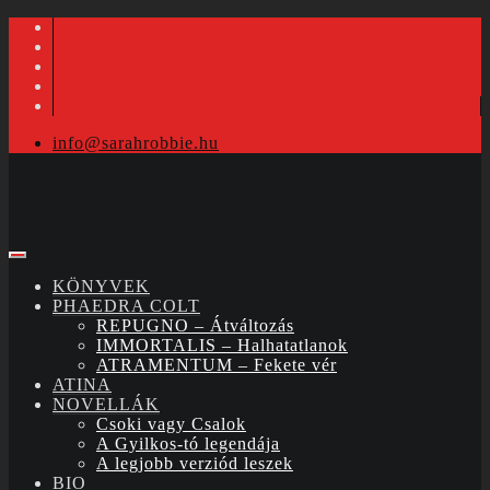
info@sarahrobbie.hu
KÖNYVEK
PHAEDRA COLT
REPUGNO – Átváltozás
IMMORTALIS – Halhatatlanok
ATRAMENTUM – Fekete vér
ATINA
NOVELLÁK
Csoki vagy Csalok
A Gyilkos-tó legendája
A legjobb verziód leszek
BIO