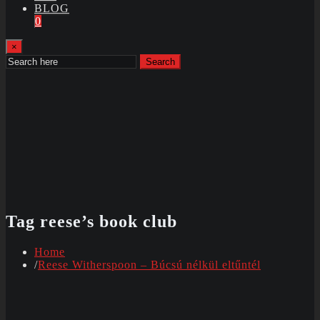
BLOG
0
×
Search
Tag reese’s book club
Home
Reese Witherspoon – Búcsú nélkül eltűntél