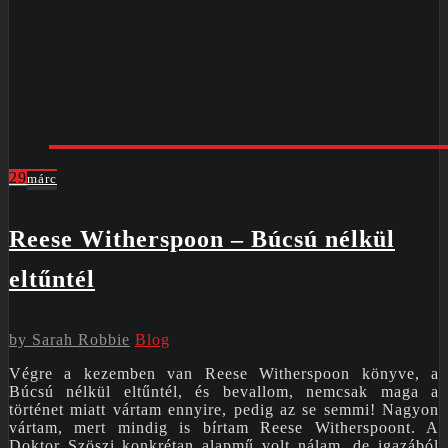
29
márc
Reese Witherspoon – Búcsú nélkül
eltűntél
by
Sarah Robbie
Blog
Végre a kezemben van Reese Witherspoon könyve, a
Búcsú nélkül eltűntél, és bevallom, nemcsak maga a
történet miatt vártam ennyire, pedig az se semmi! Nagyon
vártam, mert mindig is bírtam Reese Witherspoont. A
Doktor Szöszi konkrétan alapmű volt nálam, de igazából