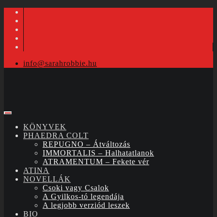
info@sarahrobbie.hu
KÖNYVEK
PHAEDRA COLT
REPUGNO – Átváltozás
IMMORTALIS – Halhatatlanok
ATRAMENTUM – Fekete vér
ATINA
NOVELLÁK
Csoki vagy Csalok
A Gyilkos-tó legendája
A legjobb verziód leszek
BIO