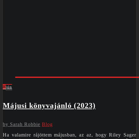
8
jún
Májusi könyvajánló (2023)
by
Sarah Robbie
Blog
Ha valamire rájöttem májusban, az az, hogy Riley Sager