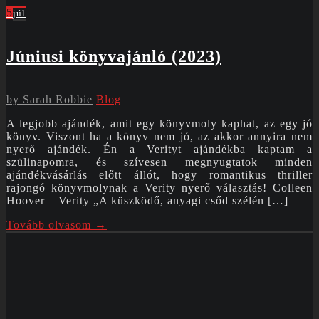
5
júl
Júniusi könyvajánló (2023)
by
Sarah Robbie
Blog
A legjobb ajándék, amit egy könyvmoly kaphat, az egy jó
könyv. Viszont ha a könyv nem jó, az akkor annyira nem
nyerő ajándék. Én a Verityt ajándékba kaptam a
szülinapomra, és szívesen megnyugtatok minden
ajándékvásárlás előtt állót, hogy romantikus thriller
rajongó könyvmolynak a Verity nyerő választás! Colleen
Hoover – Verity „A küszködő, anyagi csőd szélén […]
Tovább olvasom →