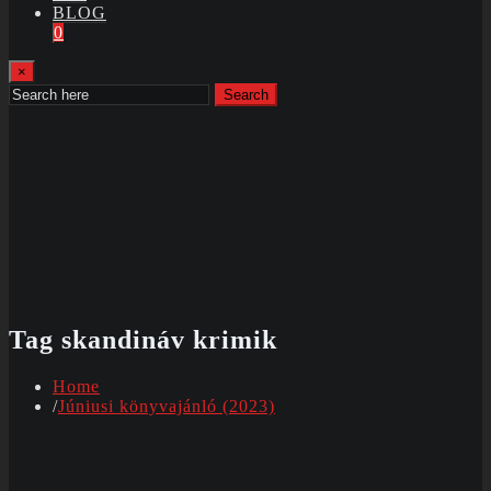
BLOG
0
×
Search
Tag skandináv krimik
Home
Júniusi könyvajánló (2023)