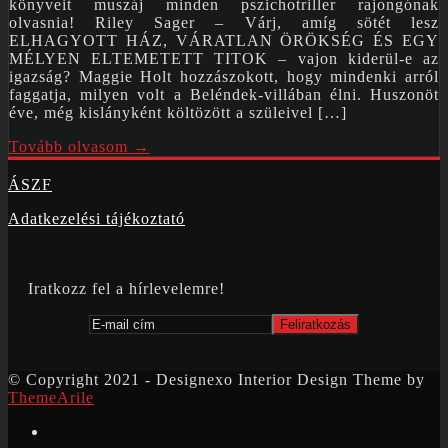
könyveit muszáj minden pszichotriller rajongónak
olvasnia! Riley Sager – Várj, amíg sötét lesz
ELHAGYOTT HÁZ, VÁRATLAN ÖRÖKSÉG ÉS EGY
MÉLYEN ELTEMETETT TITOK – vajon kiderül-e az
igazság? Maggie Holt hozzászokott, hogy mindenki arról
faggatja, milyen volt a Beléndek-villában élni. Huszonöt
éve, még kislányként költözött a szüleivel […]
Tovább olvasom →
ÁSZF
Adatkezelési tájékoztató
Iratkozz fel a hírlevelemre!
© Copyright 2021 - Designexo Interior Design Theme by
ThemeArile