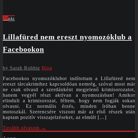
20
okt
Lillafüred nem ereszt nyomozóklub a
Facebookon
by
Sarah Robbie
Blog
Facebookos nyomozóklubot indítottam a Lillafüred nem
ereszt tárcakrimihez kapcsoldóan nemrég, szóval most már
ne csak olvasd a szerdánként megjelenő krimisorozatot,
hanem vegyél részt aktívan a nyomozásban! Amikor
elindult a krimisorozat, féltem, hogy nem fogják sokan
olvasni. Ez normális érzés, minden íróban benne
motoszkál. Szerencsére viszont már az első részek után
kaptam pozitív visszajelzéseket, az elmúlt […]
Tovább olvasom →