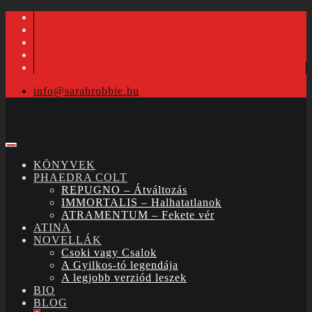
info@sarahrobbie.hu
KÖNYVEK
PHAEDRA COLT
REPUGNO – Átváltozás
IMMORTALIS – Halhatatlanok
ATRAMENTUM – Fekete vér
ATINA
NOVELLÁK
Csoki vagy Csalok
A Gyilkos-tó legendája
A legjobb verziód leszek
BIO
BLOG