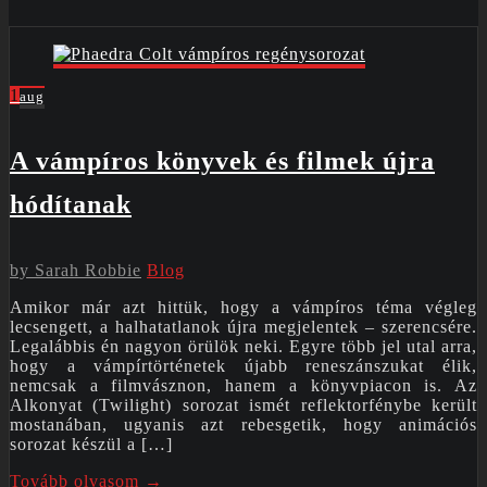
1
aug
A vámpíros könyvek és filmek újra
hódítanak
by
Sarah Robbie
Blog
Amikor már azt hittük, hogy a vámpíros téma végleg
lecsengett, a halhatatlanok újra megjelentek – szerencsére.
Legalábbis én nagyon örülök neki. Egyre több jel utal arra,
hogy a vámpírtörténetek újabb reneszánszukat élik,
nemcsak a filmvásznon, hanem a könyvpiacon is. Az
Alkonyat (Twilight) sorozat ismét reflektorfénybe került
mostanában, ugyanis azt rebesgetik, hogy animációs
sorozat készül a […]
Tovább olvasom →