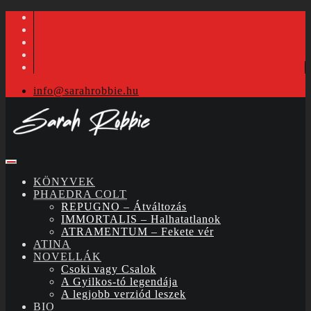
info@sarahrobbie.hu
KÖNYVEK
PHAEDRA COLT
REPUGNO – Átváltozás
IMMORTALIS – Halhatatlanok
ATRAMENTUM – Fekete vér
ATINA
NOVELLÁK
Csoki vagy Csalok
A Gyilkos-tó legendája
A legjobb verziód leszek
BIO