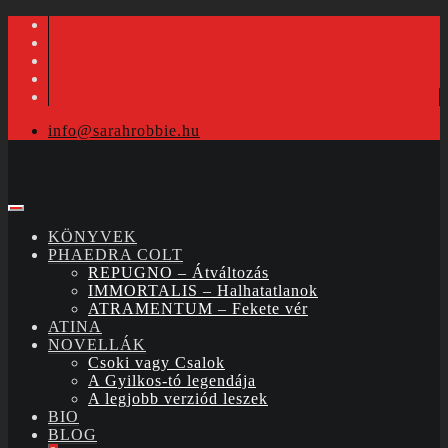
info@sarahrobbie.hu
KÖNYVEK
PHAEDRA COLT
REPUGNO – Átváltozás
IMMORTALIS – Halhatatlanok
ATRAMENTUM – Fekete vér
ATINA
NOVELLÁK
Csoki vagy Csalok
A Gyilkos-tó legendája
A legjobb verziód leszek
BIO
BLOG