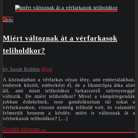
4
febr
Miért változnak át a vérfarkasok
teliholdkor?
by
Sarah Robbie
Blog
A köztudatban a vérfarkas olyan lény, ami emberalakban,
emberek között, emberként él, de a likantrópia átka alatt
áll, ami miatt teliholdkor farkasszerű szörnyeteggé
változik. De miért teliholdkor? Mivel a vámpírlegendák
jobban érdekelnek, sose gondolkoztam túl sokat a
vérfarkasokon, viszont nemrég telihold volt, és valamiért
felmerült bennem a kérdés: miért is változnak át a
vérfarkasok teliholdkor? […]
Tovább olvasom →