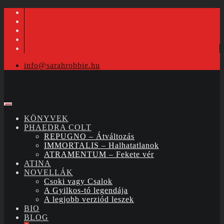
info@sarahrobbie.hu
KÖNYVEK
PHAEDRA COLT
REPUGNO – Átváltozás
IMMORTALIS – Halhatatlanok
ATRAMENTUM – Fekete vér
ATINA
NOVELLÁK
Csoki vagy Csalok
A Gyilkos-tó legendája
A legjobb verziód leszek
BIO
BLOG