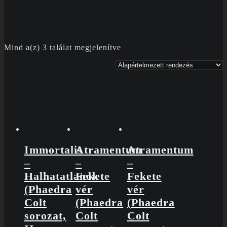
Mind a(z) 3 találat megjelenítve
Immortalis
Atramentum
Atramentum
–
–
–
Halhatatlanok
Fekete
Fekete
(Phaedra
vér
vér
Colt
(Phaedra
(Phaedra
sorozat,
Colt
Colt