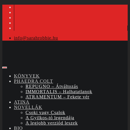
info@sarahrobbie.hu
KÖNYVEK
PHAEDRA COLT
REPUGNO – Átváltozás
IMMORTALIS – Halhatatlanok
ATRAMENTUM – Fekete vér
ATINA
NOVELLÁK
Csoki vagy Csalok
A Gyilkos-tó legendája
A legjobb verziód leszek
BIO