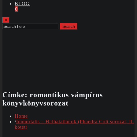
BLOG
0
×
Search
Címke:
romantikus vámpíros
könyvkönyvsorozat
Home
Immortalis – Halhatatlanok (Phaedra Colt sorozat, II.
kötet)