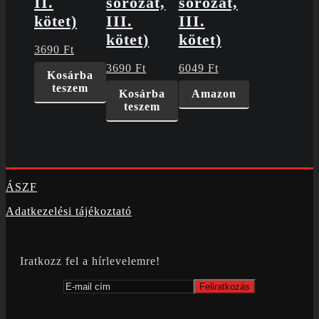
II.
sorozat,
sorozat,
kötet)
III.
III.
kötet)
kötet)
3690
Ft
3690
Ft
6049
Ft
Kosárba
teszem
Kosárba
Amazon
teszem
ÁSZF
Adatkezelési tájékoztató
Iratkozz fel a hírlevelemre!