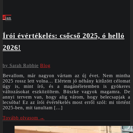
4
jan
Írói évértékelés: csőcső 2025, ó helló
2026!
by
Sarah Robbie
Blog
Bevallom, már nagyon vártam az új évet. Nem mintha
2025 rossz lett volna… Elértem jó néhány kitűzött célomat
úgy is, mint író, és a magánéletemben is gyökeres
változásokat eszközöltem. Büszke vagyok magamra. De
annyi tervem van, hogy alig várom, hogy belecsapjak a
lecsóba! Ez az írói évértékelés most erről szól: mi történt
2025-ben, mit tanultam […]
Tovább olvasom →