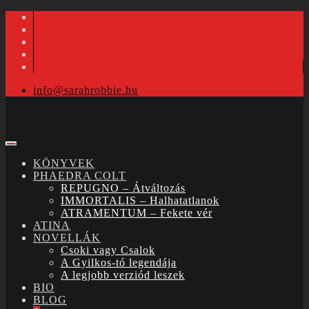
info@sarahrobbie.hu
KÖNYVEK
PHAEDRA COLT
REPUGNO – Átváltozás
IMMORTALIS – Halhatatlanok
ATRAMENTUM – Fekete vér
ATINA
NOVELLÁK
Csoki vagy Csalok
A Gyilkos-tó legendája
A legjobb verziód leszek
BIO
BLOG