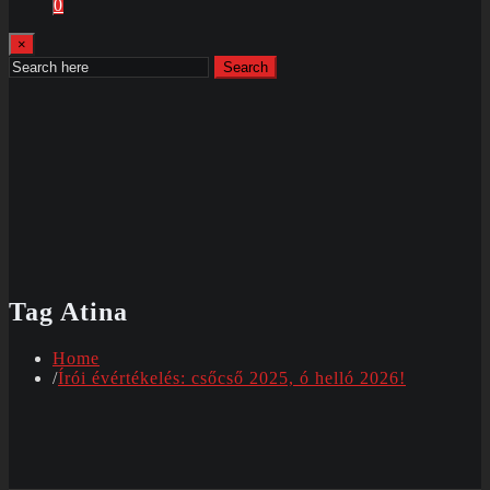
0
×
Search
Tag Atina
Home
Írói évértékelés: csőcső 2025, ó helló 2026!