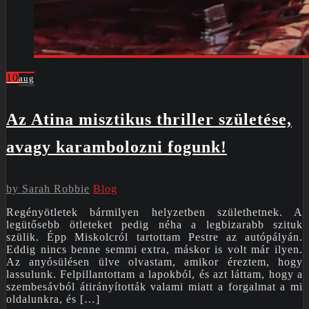
10
aug
Az Atina misztikus thriller születése,
avagy karambolozni fogunk!
by
Sarah Robbie
Blog
Regényötletek bármilyen helyzetben születhetnek. A
legütősebb ötleteket pedig néha a legbizarabb szituk
szülik. Épp Miskolcról tartottam Pestre az autópályán.
Eddig nincs benne semmi extra, máskor is volt már ilyen.
Az anyósülésen ülve olvastam, amikor éreztem, hogy
lassulunk. Felpillantottam a lapokból, és azt láttam, hogy a
szembesávból átirányították valami miatt a forgalmat a mi
oldalunkra, és […]