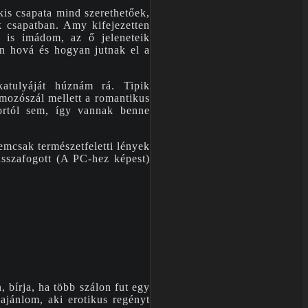
kis csapata mind szerethetőek,
k csapatban. Amy kifejezetten
t is imádom, az ő jeleneteik
an hová és hogyan jutnak el a
atulyáját húznám rá. Tipik
mozószál mellett a romantikus
rortól sem, így vannak benne
emcsak természetfeletti lények
isszafogott (A PC-hez képest)
, bírja, ha több szálon fut egy
ajánlom, aki erotikus regényt