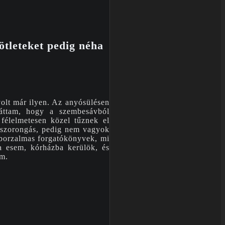
ötleteket pedig néha
volt már ilyen. Az anyósülésen
láttam, hogy a szembesávból
 félelmetesen közel tűznek el
a szorongás, pedig nem vagyok
 borzalmas forgatókönyvek, mi
a esem, kórházba kerülök, és
em.