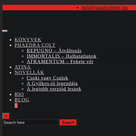
info@sarahrobbie.hu
KÖNYVEK
PHAEDRA COLT
REPUGNO – Átváltozás
IMMORTALIS – Halhatatlanok
ATRAMENTUM – Fekete vér
ATINA
NOVELLÁK
Csoki vagy Csalok
A Gyilkos-tó legendája
A legjobb verziód leszek
BIO
BLOG
0
×
Search