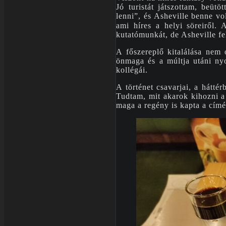
Jó turistát játszottam, beüt
lenni”, és Asheville benne vo
ami híres a helyi söreiről.
kutatómunkát, de Asheville fe
A főszereplő kitalálása nem
önmaga és a múltja utáni nyo
kollégái.
A történet csavarjai, a hátt
Tudtam, mit akarok kihozni a
maga a regény is kapta a címét