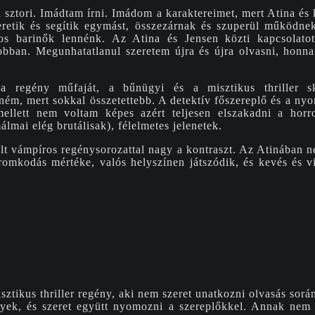
a sztori. Imádtam írni. Imádom a karaktereimet, mert Atina és 
retik és segítik egymást, összezárnak és szuperül működne
os barinők lennénk. Az Atina és Jensen közti kapcsolato
obban. Megunhatatlanul szeretem újra és újra olvasni, honn
regény műfaját, a bűnügyi és a misztikus thriller sk
ém, mert sokkal összetettebb. A detektív főszereplő és a nyo
ellett nem voltam képes azért teljesen elszakadni a hor
lmai elég brutálisak), félelmetes jelenetek.
t vámpíros regénysorozattal nagy a kontraszt. Az Atinában n
romkodás mértéke, valós helyszínen játszódik, és kevés és v
t
tikus thriller regény, aki nem szeret unatkozni olvasás során
yek, és szeret együtt nyomozni a szereplőkkel. Annak nem 