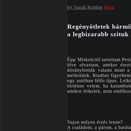
by
Sarah Robbie
Blog
Regényötletek bármil
a legbizarabb szituk 
Épp Miskolcról tartottam Pest
ülve olvastam, amikor érez
átirányították valami miatt 
mellettünk. Riadtan figyelte
egy autóban félős típus. Lel
történne velem, ha karambol
amikor felkelek, nem emléksze
Vajon milyen érzés lenne?
A családom, a párom, a barát