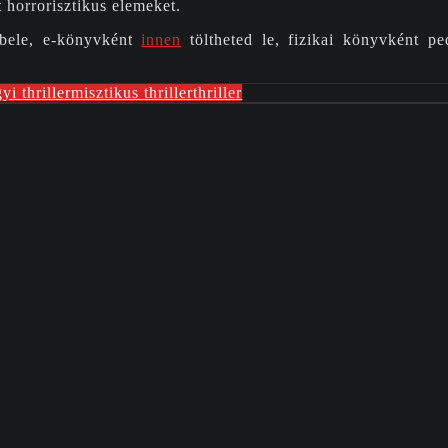
t horrorisztikus elemeket.
bele, e-könyvként
innen
töltheted le, fizikai könyvként p
yi thriller
misztikus thriller
thriller