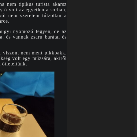
ha nem tipikus turista akarsz
y ő volt az egyetlen a sorban,
ból nem szeretem túlzottan a
áros.
űnügyi nyomozó legyen, de az
a, és vannak zsaru barátai és
sa viszont nem ment pikkpakk.
kség volt egy múzsára, akiről
 ötleteltünk.