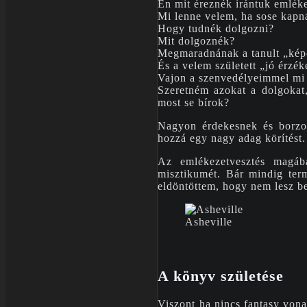
Én mit éreznék irántuk emlék
Mi lenne velem, ha sose kapn
Hogy tudnék dolgozni?
Mit dolgoznék?
Megmaradnának a tanult „képe
És a velem született „jó érzé
Vajon a szenvedélyeimmel mi
Szeretném azokat a dolgokat,
most se bírok?
Nagyon érdekesnek és borzon
hozzá egy nagy adag körítést.
Az emlékezetvesztés magába
misztikumét. Bár mindig term
eldöntöttem, hogy nem lesz b
Asheville
A könyv születése
Viszont ha nincs fantasy vona