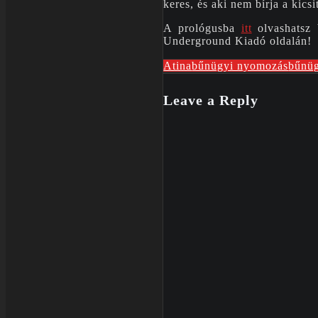
keres, és aki nem bírja a kicsi
A prológusba
it
t
olvashatsz 
Underground Kiadó oldalán!
Atina
bűnügyi nyomozás
bűnüg
Leave a Reply