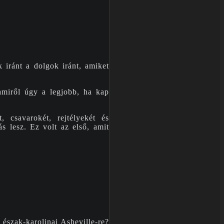
 iránt a dolgok iránt, amiket
amiről úgy a legjobb, ha kap
 csavarokét, rejtélyekét és
s lesz. Ez volt az első, amit
 észak-karolinai Asheville-re?