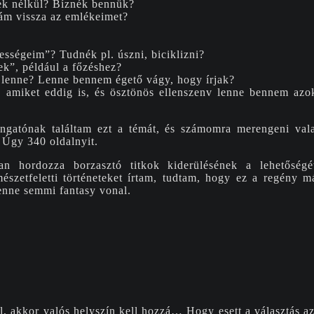
ek nélkül? Bíznék bennük?
ám vissza az emlékeimet?
sségeim”? Tudnék pl. úszni, biciklizni?
kek”, például a főzéshez?
 lenne? Lenne bennem égető vágy, hogy írjak?
 amiket eddig is, és ösztönös ellenszenv lenne bennem azok
gatónak találtam ezt a témát, és számomra merengeni val
 Úgy 340 oldalnyit.
n hordozza borzasztó titkok kiderülésének a lehetőségét,
észetfeletti történeteket írtam, tudtam, hogy ez a regény má
enne semmi fantasy vonal.
l, akkor valós helyszín kell hozzá… Hogy esett a választás az