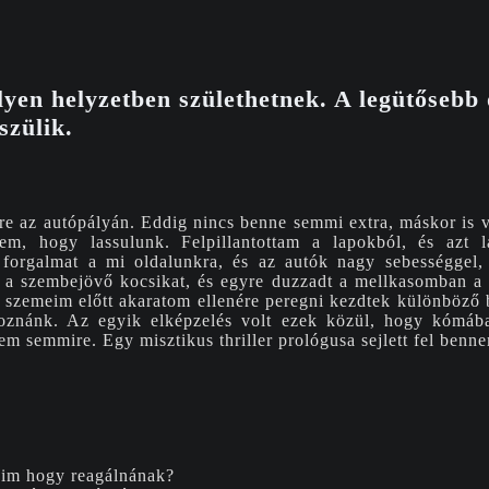
yen helyzetben születhetnek. A legütősebb 
szülik.
re az autópályán. Eddig nincs benne semmi extra, máskor is 
tem, hogy lassulunk. Felpillantottam a lapokból, és azt 
a forgalmat a mi oldalunkra, és az autók nagy sebességgel,
m a szembejövő kocsikat, és egyre duzzadt a mellkasomban 
ki szemeim előtt akaratom ellenére peregni kezdtek különböző
oznánk. Az egyik elképzelés volt ezek közül, hogy kómáb
m semmire. Egy misztikus thriller prológusa sejlett fel benn
aim hogy reagálnának?