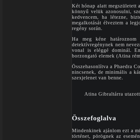
Két hónap alatt megszületett 
könnyű velük azonosulni, sze
kedvencem, ha létezne, bizt
megalkotását élveztem a legj
regény során.
Ha meg kéne határoznom a 
detektívregénynek nem nevezn
vonal is eléggé dominál. Em
borzongató elemek (Atina rémá
Összehasonlítva a Phaedra Col
nincsenek, de minimális a ká
szexjelenet van benne.
Atina Gibraltárra utazot
Összefoglalva
Mindenkinek ajánlom ezt a misz
történet, pörögnek az esemén