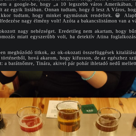
öttem a google-be, hogy „a 10 legszebb város Amerikában, 
lt az egyik listában. Onnan tudtam, hogy ő lesz A Város, hog
 Akkor tudtam, hogy minket egymásnak rendeltek. 😀 Alap
lfedezése nagy élmény volt! Azóta a bakancslistámon van a v
 okozott nagy nehézséget. Eredetileg nem akartam, hogy b
mozás miatt egyszerűbb volt, ha detektív Atina foglalkozás
érben meghúzódó titkok, az ok-okozati összefüggések kitalálá
 történetből, hová akarom, hogy kifusson, de az egészhez szü
: a barátnőmre, Tinára, akivel pár pohár ihletadó nedű mellett