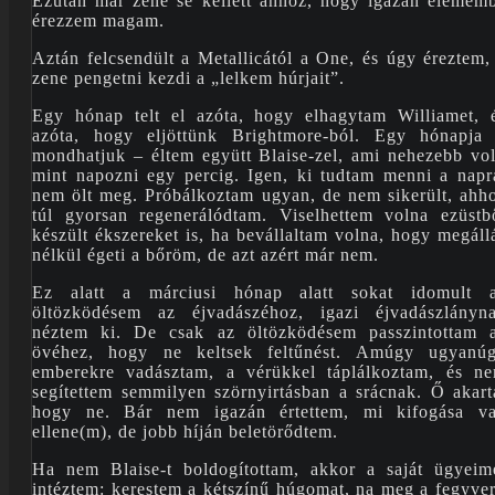
Ezután már zene se kellett ahhoz, hogy igazán elemem
érezzem magam.
Aztán felcsendült a Metallicától a One, és úgy éreztem,
zene pengetni kezdi a „lelkem húrjait”.
Egy hónap telt el azóta, hogy elhagytam Williamet, 
azóta, hogy eljöttünk Brightmore-ból. Egy hónapja
mondhatjuk – éltem együtt Blaise-zel, ami nehezebb vol
mint napozni egy percig. Igen, ki tudtam menni a napr
nem ölt meg. Próbálkoztam ugyan, de nem sikerült, ahh
túl gyorsan regenerálódtam. Viselhettem volna ezüstb
készült ékszereket is, ha bevállaltam volna, hogy megáll
nélkül égeti a bőröm, de azt azért már nem.
Ez alatt a márciusi hónap alatt sokat idomult 
öltözködésem az éjvadászéhoz, igazi éjvadászlányn
néztem ki. De csak az öltözködésem passzintottam 
övéhez, hogy ne keltsek feltűnést. Amúgy ugyanú
emberekre vadásztam, a vérükkel táplálkoztam, és n
segítettem semmilyen szörnyirtásban a srácnak. Ő akart
hogy ne. Bár nem igazán értettem, mi kifogása v
ellene(m), de jobb híján beletörődtem.
Ha nem Blaise-t boldogítottam, akkor a saját ügyeim
intéztem: kerestem a kétszínű húgomat, na meg a fegyver