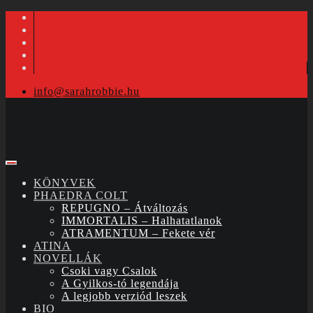
info@sarahrobbie.hu
KÖNYVEK
PHAEDRA COLT
REPUGNO – Átváltozás
IMMORTALIS – Halhatatlanok
ATRAMENTUM – Fekete vér
ATINA
NOVELLÁK
Csoki vagy Csalok
A Gyilkos-tó legendája
A legjobb verziód leszek
BIO