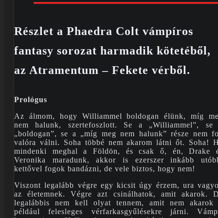
Részlet a Phaedra Colt vámpíros
fantasy sorozat harmadik kötetéből,
az Atramentum – Fekete vérből.
Prológus
Az álmom, hogy Williammel boldogan élünk, míg m
nem halunk, szertefoszlott. Se a „Williammel”, se
„boldogan”, se a „míg meg nem halunk” része nem f
valóra válni. Soha többé nem akarom látni őt. Soha! 
mindenki meghal a Földön, és csak ő, én, Drake 
Veronika maradunk, akkor is ezerszer inkább utób
kettővel fogok bandázni, de vele biztos, hogy nem!
Viszont legalább végre egy kicsit úgy érzem, ura vagy
az életemnek. Végre azt csinálhatok, amit akarok. 
legalábbis nem kell olyat tennem, amit nem akarok
például felesleges vérfarkasgyűlésekre járni. Vámp