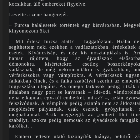
kocsikban ülő embereket figyelve.
Levette a zene hangerejét.
– Furcsa halálesetek történtek egy kisvárosban. Megye
kinyomozom őket.
– Mit értesz furcsa alatt? – faggatóztam. Hiába n
segíthettem neki ezekben a vadászatokban, érdekeltek 
esetek. Kíváncsiság, és egy kis nosztalgiázás is. Ar
hamar rájöttem, hogy az éjvadászok elsősorb
démonokra, kísértetekre, esetleg boszorkányok
vadásznak, de még nekromantákra is gyakrabban, mi
vérfarkasokra vagy vámpírokra. A vérfarkasok ugyan
falkákban élnek, és a falka szabályai szerint az emberh
fogyasztása illegális. Az omega farkasok pedig ritkák i
általában nagy port se kavarnak – ide-oda vándorolna
néha elkapnak egy-két emberkét, mi az? –, aztán gyors
felszívódnak. A vámpírok pedig szintén nem az áldozata
megölésére pályáznak, csak esznek, gyógyítanak, 
megpattannak. Akik megszegik az „embert ölni tilo
szabályt, azokra pedig nemcsak az éjvadászok faragják
karóikat…
– Emberi tettesre utaló bizonyíték hiánya, belülről zá