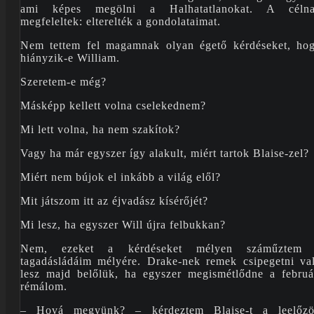
ami képes megölni a Halhatatlanokat. A céln
megfeleltek: elterelték a gondolataimat.
Nem tettem fel magamnak olyan égető kérdéseket, ho
hiányzik-e William.
Szeretem-e még?
Másképp kellett volna cselekednem?
Mi lett volna, ha nem szakítok?
Vagy ha már egyszer így alakult, miért tartok Blaise-zel?
Miért nem bújok el inkább a világ elől?
Mit játszom itt az éjvadász kísérőjét?
Mi lesz, ha egyszer Will újra felbukkan?
Nem, ezeket a kérdéseket mélyen száműztem
tagadásládáim mélyére. Drake-nek remek csipegetni va
lesz majd belőlük, ha egyszer megismétlődne a februá
rémálom.
– Hová megyünk? – kérdeztem Blaise-t a leelőzö