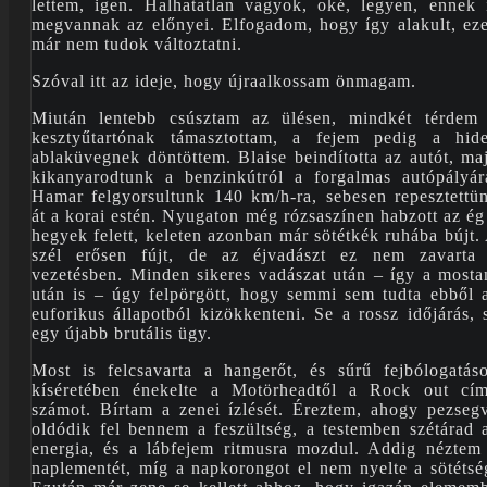
lettem, igen. Halhatatlan vagyok, oké, legyen, ennek 
megvannak az előnyei. Elfogadom, hogy így alakult, ez
már nem tudok változtatni.
Szóval itt az ideje, hogy újraalkossam önmagam.
Miután lentebb csúsztam az ülésen, mindkét térdem
kesztyűtartónak támasztottam, a fejem pedig a hid
ablaküvegnek döntöttem. Blaise beindította az autót, ma
kikanyarodtunk a benzinkútról a forgalmas autópályár
Hamar felgyorsultunk 140 km/h-ra, sebesen repesztettü
át a korai estén. Nyugaton még rózsaszínen habzott az ég
hegyek felett, keleten azonban már sötétkék ruhába bújt.
szél erősen fújt, de az éjvadászt ez nem zavarta
vezetésben. Minden sikeres vadászat után – így a mosta
után is – úgy felpörgött, hogy semmi sem tudta ebből 
euforikus állapotból kizökkenteni. Se a rossz időjárás, 
egy újabb brutális ügy.
Most is felcsavarta a hangerőt, és sűrű fejbólogatás
kíséretében énekelte a Motörheadtől a Rock out cí
számot. Bírtam a zenei ízlését. Éreztem, ahogy pezseg
oldódik fel bennem a feszültség, a testemben szétárad 
energia, és a lábfejem ritmusra mozdul. Addig néztem
naplementét, míg a napkorongot el nem nyelte a sötétsé