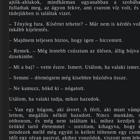
ajtók-ablakok, mindhárman ugyanabban a szobáb
fulladtak meg, az ágyon fekve, ami csurom víz volt, és
tüdejükben is találtak vizet.
– Tényleg fura. Kísértet tehette? – Már nem is kérdés vol
inkább kijelentés.
– Majdnem teljesen biztos, hogy igen – biccentett.
– Remek. – Még lentebb csúsztam az ülésen, állig bújva
dzsekimbe.
– Mi a baj? – vette észre. Ismert. Utálom, ha valaki ismer
– Semmi – dörmögtem még kisebbre húzódva össze.
– Ne kamuzz, bökd ki – nógatott.
Utálom, ha valaki tudja, mikor hazudok.
– Van egy húgom, aki átvert. A férfi, aki miatt vámp
lettem, megállás nélkül hazudott. Nincs munkám, 
otthonom, és még nem találtam ki, mihez kezdjek 
örökké tartó életemmel – soroltam, kihagyva, hogy 
mindezek mellé még együtt is kellett töltenem egy cso
időt egy olyan pasival, akihez vonzódok, viszont nem leh